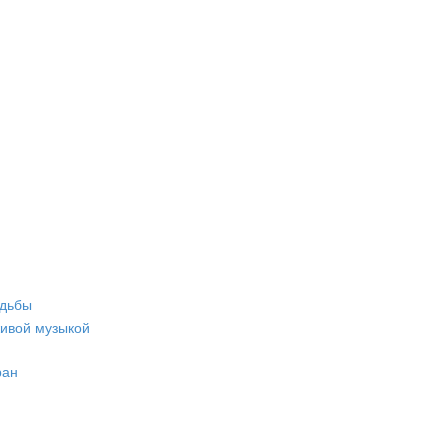
адьбы
живой музыкой
ран