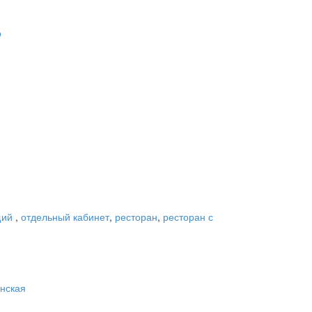
о
щий
,
отдельный кабинет
,
ресторан
,
ресторан с
нская