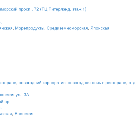
морский просп., 72 (ТЦ Питерлэнд, этаж 1)
.
янская
,
Морепродукты
,
Средиземноморская
,
Японская
есторане
,
новогодний корпоратив
,
новогодняя ночь в ресторане
,
от
анская ул., 3А
й пр.
.
усская
,
Японская