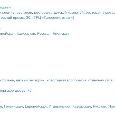
роджект
рпоратив
,
ресторан
,
ресторан с детской комнатой
,
ресторан у метр
овский просп., 30, (ТРЦ «Галерея», этаж 4)
.
опейская
,
Кавказская
,
Русская
,
Японская
есторане
,
летний ресторан
,
новогодний корпоратив
,
отдельно стоя
оргское шоссе, 78
.
ая
,
Грузинская
,
Европейская
,
Итальянская
,
Кавказская
,
Русская
,
Япо