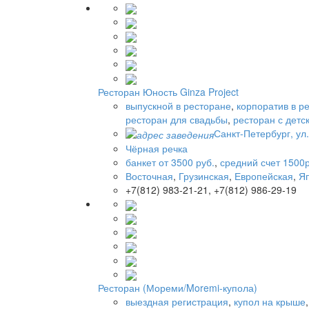
Ресторан Юность Ginza Project
выпускной в ресторане
,
корпоратив в р
ресторан для свадьбы
,
ресторан с детс
Санкт-Петербург, ул
Чёрная речка
банкет от 3500 руб.
,
средний счет 1500р
Восточная
,
Грузинская
,
Европейская
,
Я
+7(812) 983-21-21, +7(812) 986-29-19
Ресторан (Мореми/Moremi-купола)
выездная регистрация
,
купол на крыше