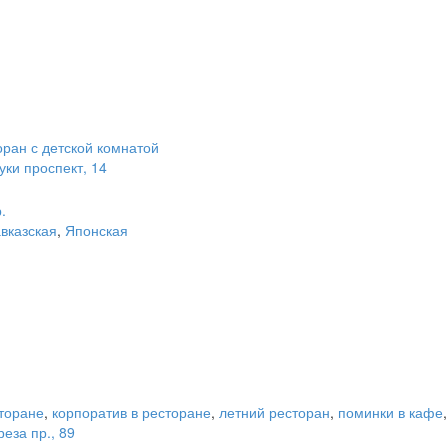
оран с детской комнатой
уки проспект, 14
.
вказская
,
Японская
сторане
,
корпоратив в ресторане
,
летний ресторан
,
поминки в кафе
еза пр., 89