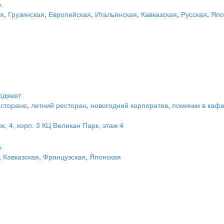
.
ая
,
Грузинская
,
Европейская
,
Итальянская
,
Кавказская
,
Русская
,
Япо
оджект
есторане
,
летний ресторан
,
новогодний корпоратив
,
поминки в каф
, 4, корп. 3 КЦ Великан Парк, этаж 4
.
,
Кавказская
,
Французская
,
Японская