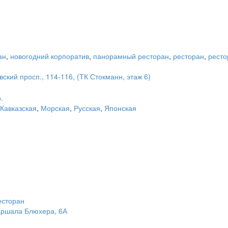
ан
,
новогодний корпоратив
,
панорамный ресторан
,
ресторан
,
ресто
ский просп., 114-116, (ТК Стокманн, этаж 6)
.
Кавказская
,
Морская
,
Русская
,
Японская
есторан
аршала Блюхера, 6А