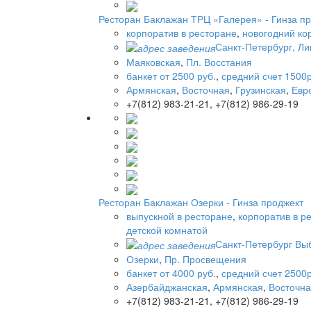
Ресторан Баклажан ТРЦ «Галерея» - Гинза п
корпоратив в ресторане
,
новогодний ко
Санкт-Петербург, Лиг
Маяковская
,
Пл. Восстания
банкет от 2500 руб.
,
средний счет 1500р
Армянская
,
Восточная
,
Грузинская
,
Евр
+7(812) 983-21-21, +7(812) 986-29-19
Ресторан Баклажан Озерки - Гинза проджект
выпускной в ресторане
,
корпоратив в р
детской комнатой
Санкт-Петербург Выб
Озерки
,
Пр. Просвещения
банкет от 4000 руб.
,
средний счет 2500р
Азербайджанская
,
Армянская
,
Восточн
+7(812) 983-21-21, +7(812) 986-29-19