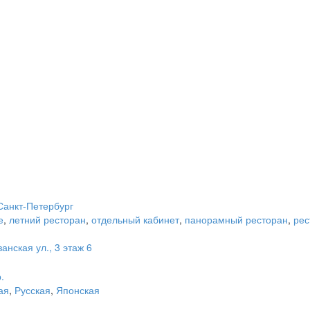
 Санкт-Петербург
е
,
летний ресторан
,
отдельный кабинет
,
панорамный ресторан
,
рес
анская ул., 3 этаж 6
.
ая
,
Русская
,
Японская