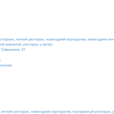
есторане
,
летний ресторан
,
новогодний корпоратив
,
новогодняя ноч
кой комнатой
,
ресторан у метро
. Савушкина, 21
.
понская
,
летний ресторан
,
новогодний корпоратив
,
панорамный ресторан
,