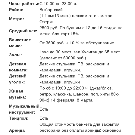
Часы работы:
С 10:00 до 23:00 ч.
Район:
Выборгский
(1,1 км/13 мин.) пешком от ст. метро
Метро:
Озерки
2500 руб. По будням с 12 до 16 скидка на
Средний чек:
меню Аля-карт 15%
Банкетное
От 3600 руб. + 10 % за обслуживание.
меню:
I зал до 30 мест, зал Хулиган до 65 мест
Залы:
(депозит от 60000 руб.)
Детская
Детские стульчики, ТВ, раскраски и
комната:
карандаши, игрушки.
Детский
Детские стульчики, TВ, раскраски и
уголок:
карандаши, игрушки
По сб с 19:00 до 22:00 ч. (джаз/блюз,
Живая
ретро, классика, шансон, поп, хиты 80-х,
музыка:
90-х) 14 февраля, 8 марта
Музыкальный
Есть
инструмент:
Танцпол:
Есть
Общая стоимость банкета для закрытия
Аренда
ресторана без оплаты аренды: основной