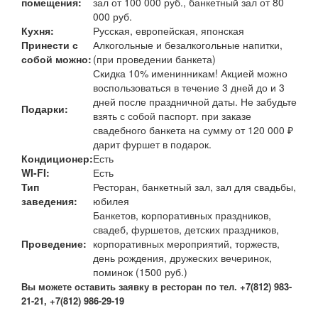
помещения:
зал от 100 000 руб., банкетный зал от 80
000 руб.
Кухня:
Русская, европейская, японская
Принести с
Алкогольные и безалкогольные напитки,
собой можно:
(при проведении банкета)
Скидка 10% именинникам! Акцией можно
воспользоваться в течение 3 дней до и 3
дней после праздничной даты. Не забудьте
Подарки:
взять с собой паспорт. при заказе
свадебного банкета на сумму от 120 000 ₽
дарит фуршет в подарок.
Кондиционер:
Есть
WI-FI:
Есть
Тип
Ресторан, банкетный зал, зал для свадьбы,
заведения:
юбилея
Банкетов, корпоративных праздников,
свадеб, фуршетов, детских праздников,
Проведение:
корпоративных мероприятий, торжеств,
день рождения, дружеских вечеринок,
поминок (1500 руб.)
В
ы можете оставить заявку в ресторан по тел. +7(812) 983-
21-21, +7(812) 986-29-19