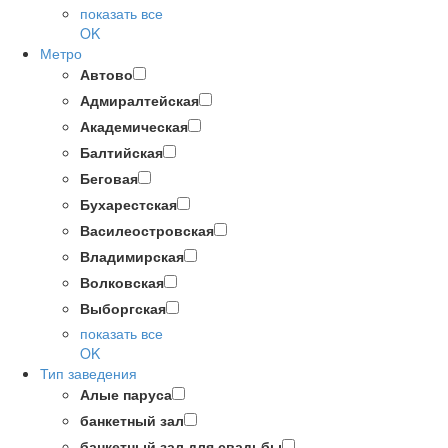
показать все
OK
Метро
Автово
Адмиралтейская
Академическая
Балтийская
Беговая
Бухарестская
Василеостровская
Владимирская
Волковская
Выборгская
показать все
OK
Тип заведения
Алые паруса
банкетный зал
банкетный зал для свадьбы