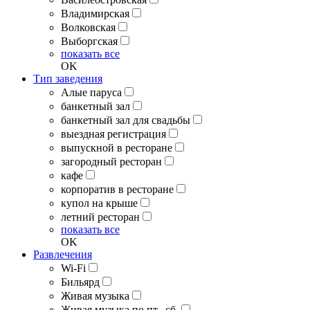
Владимирская
Волковская
Выборгская
показать все
OK
Тип заведения
Алые паруса
банкетный зал
банкетный зал для свадьбы
выездная регистрация
выпускной в ресторане
загородный ресторан
кафе
корпоратив в ресторане
купол на крыше
летний ресторан
показать все
OK
Развлечения
Wi-Fi
Бильярд
Живая музыка
Живая музыка по пт., сб.