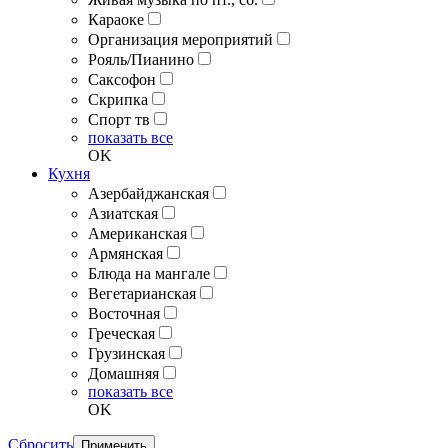
Караоке
Организация мероприятий
Рояль/Пианино
Саксофон
Скрипка
Спорт тв
показать все
OK
Кухня
Азербайджанская
Азиатская
Американская
Армянская
Блюда на мангале
Вегетарианская
Восточная
Греческая
Грузинская
Домашняя
показать все
OK
Сбросить
Применить