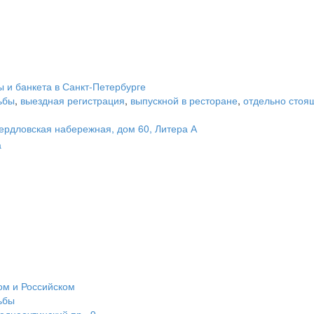
 и банкета в Санкт-Петербурге
ьбы
,
выездная регистрация
,
выпускной в ресторане
,
отдельно сто
ердловская набережная, дом 60, Литера А
а
ом и Российском
ьбы
еднеохтинский пр., 9