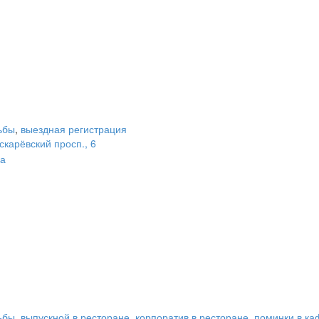
ьбы
,
выездная регистрация
скарёвский просп., 6
на
ьбы
,
выпускной в ресторане
,
корпоратив в ресторане
,
поминки в ка