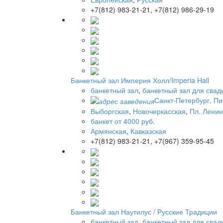
+7(812) 983-21-21, +7(812) 986-29-19
Банкетный зал Империя Холл/Imperia Hall
банкетный зал
,
банкетный зал для свад
Санкт-Петербург, Пи
Выборгская
,
Новочеркасская
,
Пл. Лени
банкет от 4000 руб.
Армянская
,
Кавказская
+7(812) 983-21-21, +7(967) 359-95-45
Банкетный зал Наутилус / Русские Традиции
банкетный зал
,
банкетный зал для свад