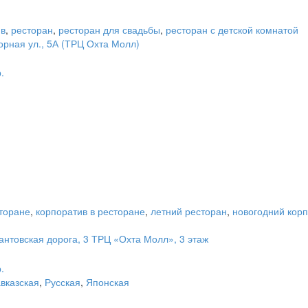
ив
,
ресторан
,
ресторан для свадьбы
,
ресторан с детской комнатой
орная ул., 5А (ТРЦ Охта Молл)
.
сторане
,
корпоратив в ресторане
,
летний ресторан
,
новогодний кор
антовская дорога, 3 ТРЦ «Охта Молл», 3 этаж
.
вказская
,
Русская
,
Японская