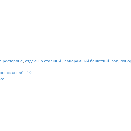
в ресторане
,
отдельно стоящий
,
панорамный банкетный зал
,
пано
нопская наб., 10
ого