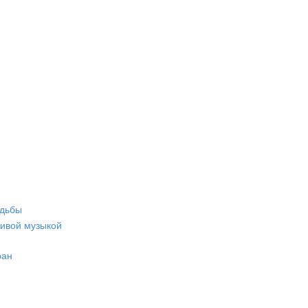
адьбы
живой музыкой
ран