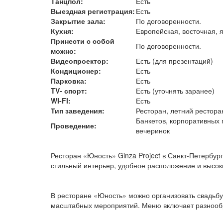
Танцпол:
Есть
Выездная регистрация:
Есть
Закрытие зала:
По договоренности.
Кухня:
Европейская, восточная, я
Принести с собой
По договоренности.
можно:
Видеопроектор:
Есть (для презентаций)
Кондиционер:
Есть
Парковка:
Есть
TV- спорт:
Есть (уточнять заранее)
WI-FI:
Есть
Тип заведения:
Ресторан, летний рестор
Банкетов, корпоративных 
Проведение:
вечеринок
Ресторан «Юность» Ginza Project в Санкт-Петербу
стильный интерьер, удобное расположение и высоки
В ресторане «Юность» можно организовать свадьбу,
масштабных мероприятий. Меню включает разнообр