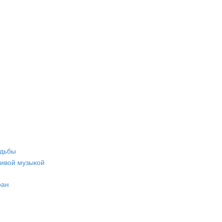
адьбы
живой музыкой
ран