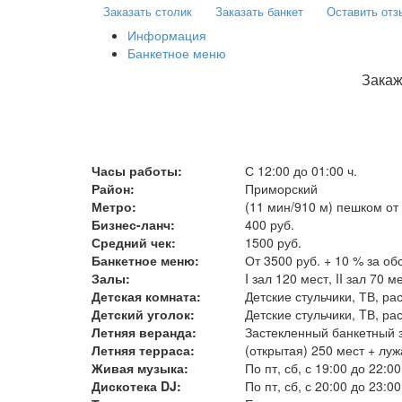
Заказать столик
Заказать банкет
Оставить отз
Информация
Банкетное меню
Закаж
Часы работы:
С 12:00 до 01:00 ч.
Район:
Приморский
Метро:
(11 мин/910 м) пешком от
Бизнес-ланч:
400 руб.
Средний чек:
1500 руб.
Банкетное меню:
От 3500 руб. + 10 % за об
Залы:
I зал 120 мест, II зал 70 
Детская комната:
Детские стульчики, ТВ, ра
Детский уголок:
Детские стульчики, TВ, ра
Летняя веранда:
Застекленный банкетный 
Летняя терраса:
(открытая) 250 мест + луж
Живая музыка:
По пт, сб, с 19:00 до 22:
Дискотека DJ:
По пт, сб, с 20:00 до 23:00