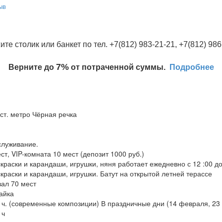
ыв
ите столик или банкет по тел. +7(812) 983-21-21, +7(812) 986
7%
Верните до
от потраченной суммы.
Подробнее
 ст. метро Чёрная речка
служивание.
мест, VIP-комната 10 мест (депозит 1000 руб.)
скраски и карандаши, игрушки, няня работает ежедневно с 12 :00 до
скраски и карандаши, игрушки. Батут на открытой летней терассе
зал 70 мест
айка
00 ч. (современные композиции) В праздничные дни (14 февраля, 23
 ч