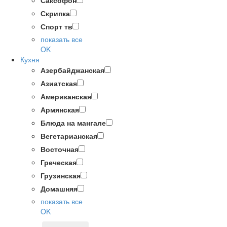
Саксофон
Скрипка
Спорт тв
показать все
OK
Кухня
Азербайджанская
Азиатская
Американская
Армянская
Блюда на мангале
Вегетарианская
Восточная
Греческая
Грузинская
Домашняя
показать все
OK