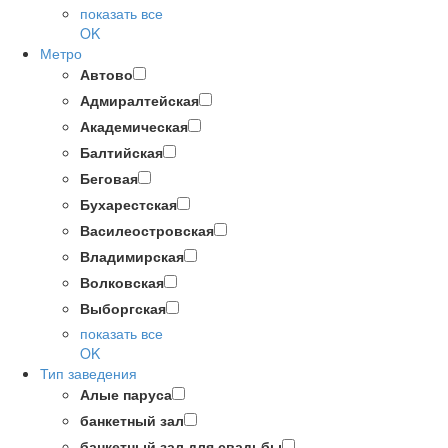
показать все
OK
Метро
Автово
Адмиралтейская
Академическая
Балтийская
Беговая
Бухарестская
Василеостровская
Владимирская
Волковская
Выборгская
показать все
OK
Тип заведения
Алые паруса
банкетный зал
банкетный зал для свадьбы