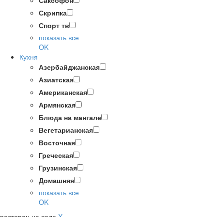
Саксофон
Скрипка
Спорт тв
показать все
OK
Кухня
Азербайджанская
Азиатская
Американская
Армянская
Блюда на мангале
Вегетарианская
Восточная
Греческая
Грузинская
Домашняя
показать все
OK
ресторан на воде
X