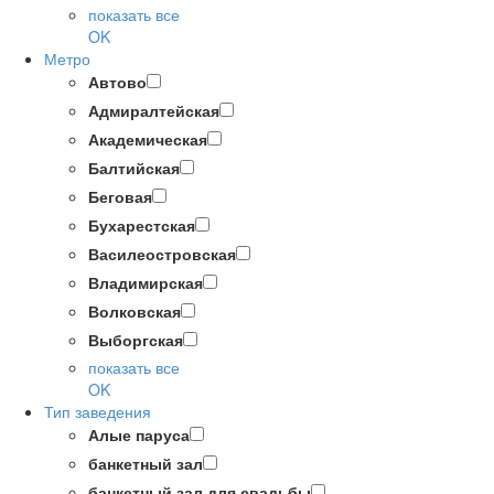
показать все
OK
Метро
Автово
Адмиралтейская
Академическая
Балтийская
Беговая
Бухарестская
Василеостровская
Владимирская
Волковская
Выборгская
показать все
OK
Тип заведения
Алые паруса
банкетный зал
банкетный зал для свадьбы