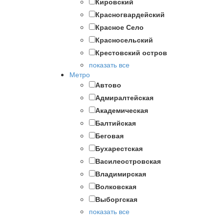
Кировский
Красногвардейский
Красное Село
Красносельский
Крестовский остров
показать все
Метро
Автово
Адмиралтейская
Академическая
Балтийская
Беговая
Бухарестская
Василеостровская
Владимирская
Волковская
Выборгская
показать все