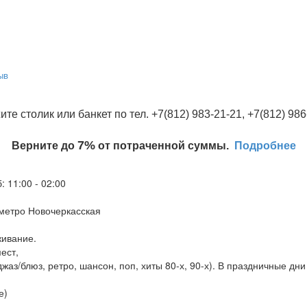
ыв
ите столик или банкет по тел. +7(812) 983-21-21, +7(812) 986
7%
Верните до
от потраченной суммы.
Подробнее
: 11:00 - 02:00
 метро Новочеркасская
живание.
мест,
 (джаз/блюз, ретро, шансон, поп, хиты 80-х, 90-х). В праздничные д
е)