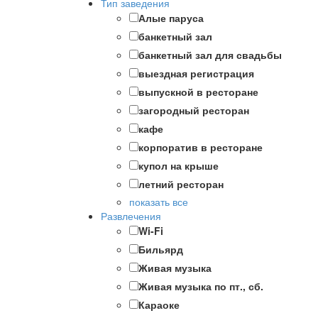
Тип заведения
Алые паруса
банкетный зал
банкетный зал для свадьбы
выездная регистрация
выпускной в ресторане
загородный ресторан
кафе
корпоратив в ресторане
купол на крыше
летний ресторан
показать все
Развлечения
Wi-Fi
Бильярд
Живая музыка
Живая музыка по пт., сб.
Караоке