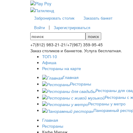
Забронировать столик
Заказать банкет
|
Войти
Зарегистрироваться
поиск
+7(812)
983-21-21
/
+7(967)
359-95-45
Заказ столиков и банкетов. Услуга бесплатная.
ТОП-10
Афиша
Рестораны на карте
Главная
Рестораны
Рестораны для св
Рестораны с 
Рестораны у метро
Панорамный ресто
Главная
Рестораны
Кафе Мираж