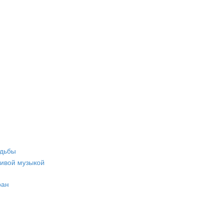
адьбы
живой музыкой
ран