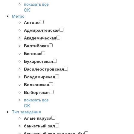
показать все
OK
Метро
Автово
Адмиралтейская
Академическая
Балтийская
Беговая
Бухарестская
Василеостровская
Владимирская
Волковская
Выборгская
показать все
OK
Тип заведения
Алые паруса
банкетный зал
банкетный зал для свадьбы