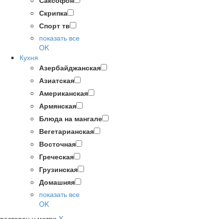
Саксофон
Скрипка
Спорт тв
показать все
OK
Кухня
Азербайджанская
Азиатская
Американская
Армянская
Блюда на мангале
Вегетарианская
Восточная
Греческая
Грузинская
Домашняя
показать все
OK
ресторан у метро
X