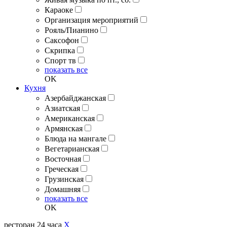
Караоке
Организация мероприятий
Рояль/Пианино
Саксофон
Скрипка
Спорт тв
показать все
OK
Кухня
Азербайджанская
Азиатская
Американская
Армянская
Блюда на мангале
Вегетарианская
Восточная
Греческая
Грузинская
Домашняя
показать все
OK
ресторан 24 часа
X