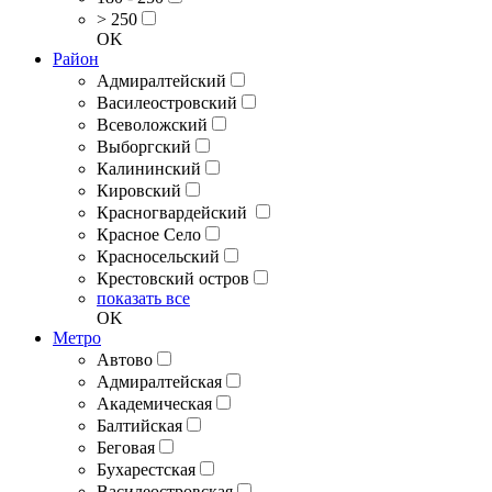
> 250
OK
Район
Адмиралтейский
Василеостровский
Всеволожский
Выборгский
Калининский
Кировский
Красногвардейский
Красное Село
Красносельский
Крестовский остров
показать все
OK
Метро
Автово
Адмиралтейская
Академическая
Балтийская
Беговая
Бухарестская
Василеостровская