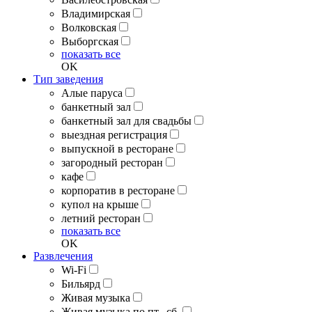
Владимирская
Волковская
Выборгская
показать все
OK
Тип заведения
Алые паруса
банкетный зал
банкетный зал для свадьбы
выездная регистрация
выпускной в ресторане
загородный ресторан
кафе
корпоратив в ресторане
купол на крыше
летний ресторан
показать все
OK
Развлечения
Wi-Fi
Бильярд
Живая музыка
Живая музыка по пт., сб.