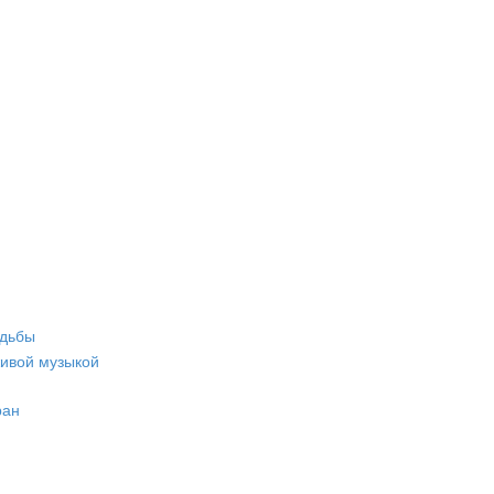
адьбы
живой музыкой
ран