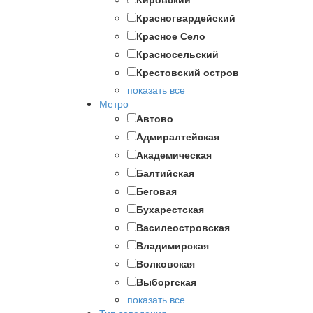
Красногвардейский
Красное Село
Красносельский
Крестовский остров
показать все
Метро
Автово
Адмиралтейская
Академическая
Балтийская
Беговая
Бухарестская
Василеостровская
Владимирская
Волковская
Выборгская
показать все