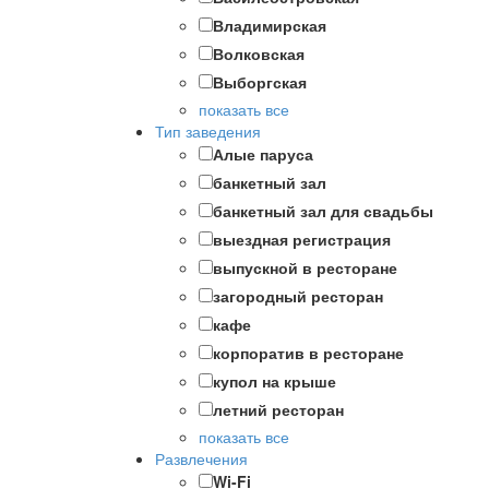
Владимирская
Волковская
Выборгская
показать все
Тип заведения
Алые паруса
банкетный зал
банкетный зал для свадьбы
выездная регистрация
выпускной в ресторане
загородный ресторан
кафе
корпоратив в ресторане
купол на крыше
летний ресторан
показать все
Развлечения
Wi-Fi