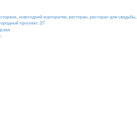
есторане
,
новогодний корпоратив
,
ресторан
,
ресторан для свадьбы
городный проспект, 27
дская
.