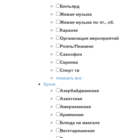
Бильярд
Живая музыка
Живая музыка по пт., сб.
Караоке
Организация мероприятий
Рояль/Пианино
Саксофон
Скрипка
Спорт тв
показать все
Кухня
Азербайджанская
Азиатская
Американская
Армянская
Блюда на мангале
Вегетарианская