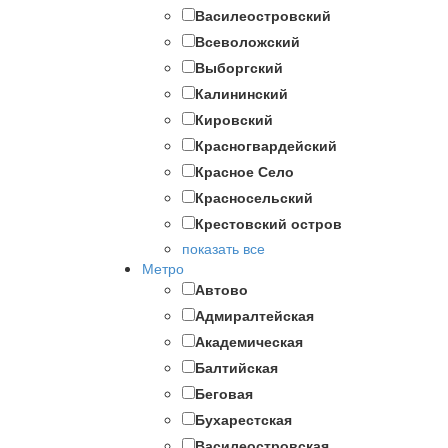
Василеостровский
Всеволожский
Выборгский
Калининский
Кировский
Красногвардейский
Красное Село
Красносельский
Крестовский остров
показать все
Метро
Автово
Адмиралтейская
Академическая
Балтийская
Беговая
Бухарестская
Василеостровская