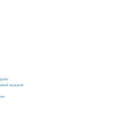
адьбы
живой музыкой
ран