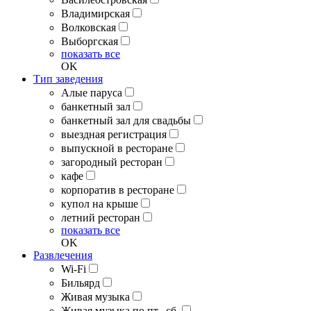
Владимирская
Волковская
Выборгская
показать все
OK
Тип заведения
Алые паруса
банкетный зал
банкетный зал для свадьбы
выездная регистрация
выпускной в ресторане
загородный ресторан
кафе
корпоратив в ресторане
купол на крыше
летний ресторан
показать все
OK
Развлечения
Wi-Fi
Бильярд
Живая музыка
Живая музыка по пт., сб.