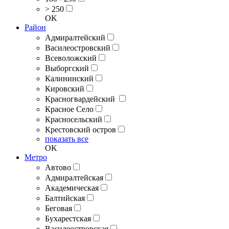
> 250
OK
Район
Адмиралтейский
Василеостровский
Всеволожский
Выборгский
Калининский
Кировский
Красногвардейский
Красное Село
Красносельский
Крестовский остров
показать все
OK
Метро
Автово
Адмиралтейская
Академическая
Балтийская
Беговая
Бухарестская
Василеостровская