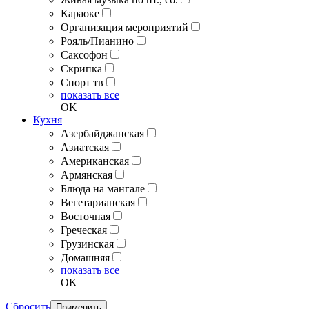
Караоке
Организация мероприятий
Рояль/Пианино
Саксофон
Скрипка
Спорт тв
показать все
OK
Кухня
Азербайджанская
Азиатская
Американская
Армянская
Блюда на мангале
Вегетарианская
Восточная
Греческая
Грузинская
Домашняя
показать все
OK
Сбросить
Применить