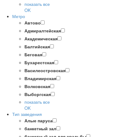
показать все
OK
Метро
Автово
Адмиралтейская
Академическая
Балтийская
Беговая
Бухарестская
Василеостровская
Владимирская
Волковская
Выборгская
показать все
OK
Тип заведения
Алые паруса
банкетный зал
банкетный зал для свадьбы