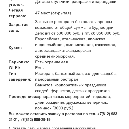
Детские стульчики, раскраски и карандаши
уголок:
Летняя
47 мест (открытая)
терраса:
Закрытие ресторана без оплаты аренды
Закрытие
возможно от общей суммы: в будние дни
зала:
депозит от 500 000 руб. в пт, сб 350 000 руб.
Европейская, итальянская, японская,
индонезийская, американская, кавказская,
Кухня:
авторская,азиатская,морская
средиземноморская.
Парковка:
Есть охраняемая
WI-FI:
Есть
Тип
Ресторан, банкетный зал, зал для свадьбы,
заведения:
панорамный ресторан
Банкетов, корпоративных праздников,
свадеб, фуршетов, детских праздников,
Проведение:
корпоративных мероприятий, торжеств,
дней рождения, дружеских вечеринок,
поминок (3000 руб.)
В
ы можете оставить заявку в ресторан по тел. +7(812) 983-
21-21, +7(812) 986-29-19
1. Указать дату и время проведения мероприятия.