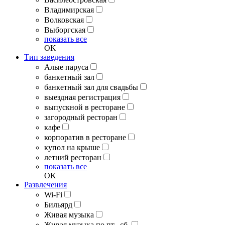
Владимирская
Волковская
Выборгская
показать все
OK
Тип заведения
Алые паруса
банкетный зал
банкетный зал для свадьбы
выездная регистрация
выпускной в ресторане
загородный ресторан
кафе
корпоратив в ресторане
купол на крыше
летний ресторан
показать все
OK
Развлечения
Wi-Fi
Бильярд
Живая музыка
Живая музыка по пт., сб.