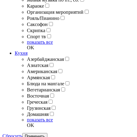
Караоке
Организация мероприятий
Рояль/Пианино
Саксофон
Скрипка
Спорт тв
показать все
OK
Кухня
Азербайджанская
Азиатская
Американская
Армянская
Блюда на мангале
Вегетарианская
Восточная
Греческая
Грузинская
Домашняя
показать все
OK
Сбросить
Применить