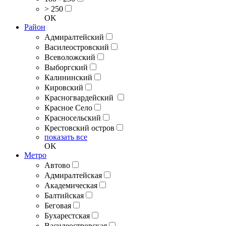
> 250
OK
Район
Адмиралтейский
Василеостровский
Всеволожский
Выборгский
Калининский
Кировский
Красногвардейский
Красное Село
Красносельский
Крестовский остров
показать все
OK
Метро
Автово
Адмиралтейская
Академическая
Балтийская
Беговая
Бухарестская
Василеостровская