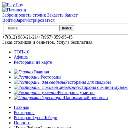
Забронировать столик
Заказать банкет
Войти
|
Зарегистрироваться
поиск
+7(812)
983-21-21
/
+7(967)
359-95-45
Заказ столиков и банкетов. Услуга бесплатная.
ТОП-10
Афиша
Рестораны на карте
Главная
Рестораны
Рестораны для свадьбы
Рестораны с живой музык
Рестораны у метро
Панорамный ресторан
Главная
Рестораны
Ресторан Гуси-Лебеди
Новости
"Гуси Лебеди" живая музыка