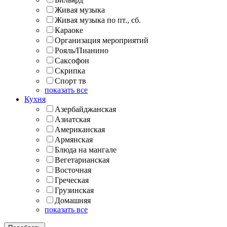
Живая музыка
Живая музыка по пт., сб.
Караоке
Организация мероприятий
Рояль/Пианино
Саксофон
Скрипка
Спорт тв
показать все
Кухня
Азербайджанская
Азиатская
Американская
Армянская
Блюда на мангале
Вегетарианская
Восточная
Греческая
Грузинская
Домашняя
показать все