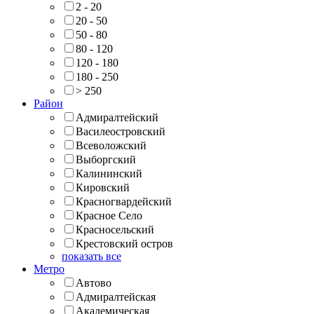
2 - 20
20 - 50
50 - 80
80 - 120
120 - 180
180 - 250
> 250
Район
Адмиралтейский
Василеостровский
Всеволожский
Выборгский
Калининский
Кировский
Красногвардейский
Красное Село
Красносельский
Крестовский остров
показать все
Метро
Автово
Адмиралтейская
Академическая