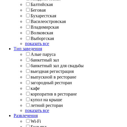
Балтийская
Беговая
Бухарестская
Василеостровская
Владимирская
Волковская
Выборгская
показать все
Тип заведения
Алые паруса
банкетный зал
банкетный зал для свадьбы
выездная регистрация
выпускной в ресторане
загородный ресторан
кафе
корпоратив в ресторане
купол на крыше
летний ресторан
показать все
Развлечения
Wi-Fi
Бильярд