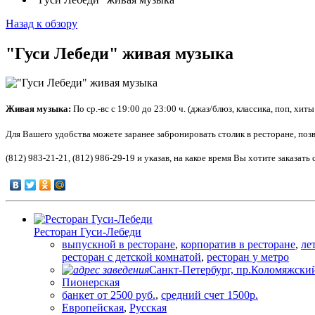
Назад к обзору
"Гуси Лебеди" живая музыка
Живая музыка:
По ср.-вс с 19:00 до 23:00 ч. (джаз/блюз, классика, поп, хиты
Для Вашего удобства можете заранее забронировать столик в ресторане, по
(812) 983-21-21, (812) 986-29-19 и указав, на какое время Вы хотите заказать 
Ресторан Гуси-Лебеди
выпускной в ресторане
,
корпоратив в ресторане
,
ле
ресторан с детской комнатой
,
ресторан у метро
Санкт-Петербург, пр.Коломяжский
Пионерская
банкет от 2500 руб.
,
средний счет 1500р.
Европейская
,
Русская