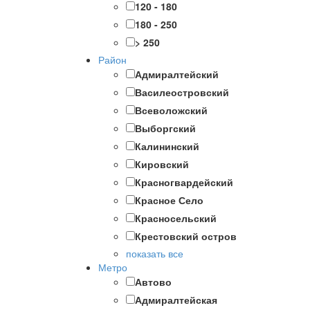
120 - 180
180 - 250
> 250
Район
Адмиралтейский
Василеостровский
Всеволожский
Выборгский
Калининский
Кировский
Красногвардейский
Красное Село
Красносельский
Крестовский остров
показать все
Метро
Автово
Адмиралтейская