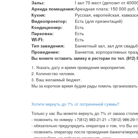
Залы:
I зал 70 мест (депозит от 4000
Аренда помещения:
Арендная плата: 150 000 руб.
Кухня:
Русская, европейская, кавказс
Видеопроектор:
Есть (для презентаций)
Кондиционер:
Есть
Парковка:
Есть
WI-FI:
Есть
Тип заведения:
Банкетный зал, зал для свадь
Проведение:
Банкетов, корпоративных праз
В
ы можете оставить заявку в ресторан по тел. (812) 98
1. Указать дату и время проведения мероприятия.
2. Количество человек.
3. Ваш желаемый бюджет.
Мы за короткое время будем рады помочь организовать
Хотите вернуть до 7% от потраченной суммы?
Только у нас Вы можете вернуть до 7% от заказа столик
- позвонить по номеру +7(812) 983-21-21 +7(812) 986-29-
- обязательно предупредить оператора о том, что Вы х
- позвонить оператору после проведения банкета/меропр
- пожалуйста, не забудьте сохранить чеки.