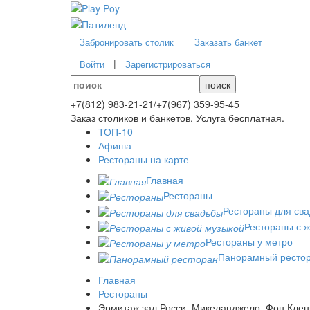
Забронировать столик
Заказать банкет
|
Войти
Зарегистрироваться
поиск
+7(812)
983-21-21
/
+7(967)
359-95-45
Заказ столиков и банкетов. Услуга бесплатная.
ТОП-10
Афиша
Рестораны на карте
Главная
Рестораны
Рестораны для св
Рестораны с 
Рестораны у метро
Панорамный ресто
Главная
Рестораны
Эрмитаж зал Росси, Микеланджело, Фон Клен