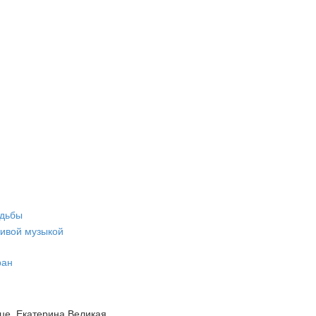
адьбы
живой музыкой
ран
це, Екатерина Великая