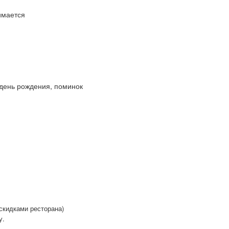
имается
 день рождения, поминок
 скидками ресторана)
у.