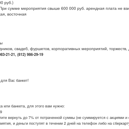
00 руб.)
 При сумме мероприятия свыше 600 000 руб. арендная плата не вз
кая, восточная
бы
дников, свадеб, фуршетов, корпоративных мероприятий, торжеств,
3-21-21, (812) 986-29-19
 для Вас банкет!
а или банкета, для этого вам нужно:
19
отите вернуть до 7% от потраченной суммы (не суммируется с акциями и
иятия, и деньги поступят в течении 2 дней на телефон либо на сберкарт