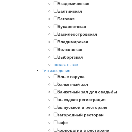
Академическая
Балтийская
Беговая
Бухарестская
Василеостровская
Владимирская
Волковская
Выборгская
показать все
Тип заведения
Алые паруса
банкетный зал
банкетный зал для свадьбы
выездная регистрация
выпускной в ресторане
загородный ресторан
кафе
корпоратив в ресторане