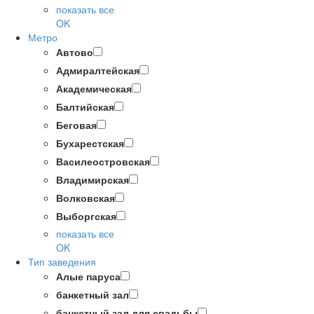
показать все
OK
Метро
Автово
Адмиралтейская
Академическая
Балтийская
Беговая
Бухарестская
Василеостровская
Владимирская
Волковская
Выборгская
показать все
OK
Тип заведения
Алые паруса
банкетный зал
банкетный зал для свадьбы