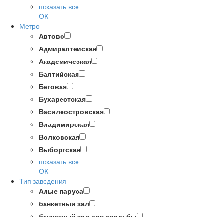
показать все
OK
Метро
Автово
Адмиралтейская
Академическая
Балтийская
Беговая
Бухарестская
Василеостровская
Владимирская
Волковская
Выборгская
показать все
OK
Тип заведения
Алые паруса
банкетный зал
банкетный зал для свадьбы