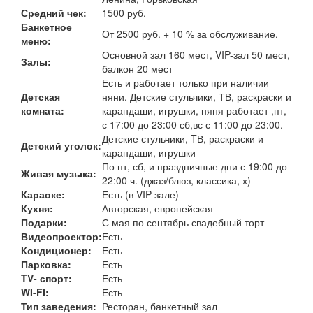
Средний чек:
1500 руб.
Банкетное
От 2500 руб. + 10 % за обслуживание.
меню:
Основной зал 160 мест, VIP-зал 50 мест,
Залы:
балкон 20 мест
Есть и работает только при наличии
Детская
няни. Детские стульчики, ТВ, раскраски и
комната:
карандаши, игрушки, няня работает ,пт,
с 17:00 до 23:00 сб,вс с 11:00 до 23:00.
Детские стульчики, TВ, раскраски и
Детский уголок:
карандаши, игрушки
По пт, сб, и праздничные дни с 19:00 до
Живая музыка:
22:00 ч. (джаз/блюз, классика, х)
Караоке:
Есть (в VIP-зале)
Кухня:
Авторская, европейская
Подарки:
С мая по сентябрь свадебный торт
Видеопроектор:
Есть
Кондиционер:
Есть
Парковка:
Есть
TV- спорт:
Есть
WI-FI:
Есть
Тип заведения:
Ресторан, банкетный зал