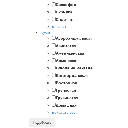
Саксофон
Скрипка
Спорт тв
показать все
Кухня
Азербайджанская
Азиатская
Американская
Армянская
Блюда на мангале
Вегетарианская
Восточная
Греческая
Грузинская
Домашняя
показать все
Подобрать