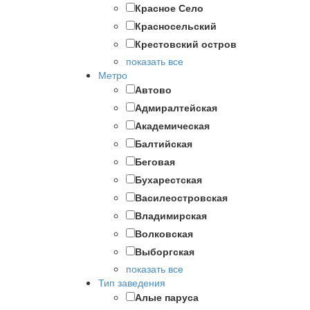
Красное Село
Красносельский
Крестовский остров
показать все
Метро
Автово
Адмиралтейская
Академическая
Балтийская
Беговая
Бухарестская
Василеостровская
Владимирская
Волковская
Выборгская
показать все
Тип заведения
Алые паруса