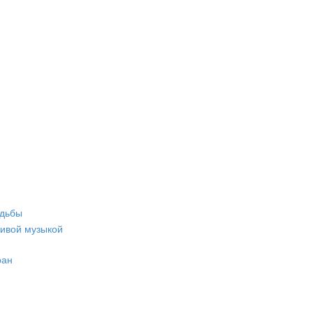
адьбы
живой музыкой
ран