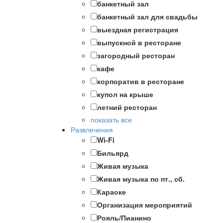
банкетный зал
банкетный зал для свадьбы
выездная регистрация
выпускной в ресторане
загородный ресторан
кафе
корпоратив в ресторане
купол на крыше
летний ресторан
показать все
Развлечения
Wi-Fi
Бильярд
Живая музыка
Живая музыка по пт., сб.
Караоке
Организация мероприятий
Рояль/Пианино