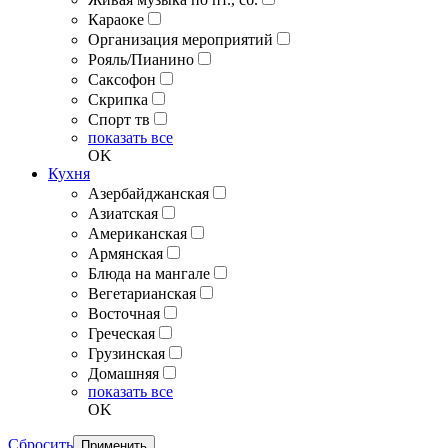
Караоке
Организация мероприятий
Рояль/Пианино
Саксофон
Скрипка
Спорт тв
показать все
OK
Кухня
Азербайджанская
Азиатская
Американская
Армянская
Блюда на мангале
Вегетарианская
Восточная
Греческая
Грузинская
Домашняя
показать все
OK
Сбросить
Применить