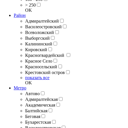
> 250
OK
Район
Адмиралтейский
Василеостровский
Всеволожский
Выборгский
Калининский
Кировский
Красногвардейский
Красное Село
Красносельский
Крестовский остров
показать все
OK
Метро
Автово
Адмиралтейская
Академическая
Балтийская
Беговая
Бухарестская
Василеостровская