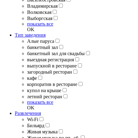
Владимирская
Волковская
Выборгская
показать все
OK
Тип заведения
Алые паруса
банкетный зал
банкетный зал для свадьбы
выездная регистрация
выпускной в ресторане
загородный ресторан
кафе
корпоратив в ресторане
купол на крыше
летний ресторан
показать все
OK
Развлечения
Wi-Fi
Бильярд
Живая музыка
Живая музыка по пт., сб.