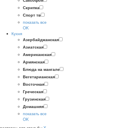
Саксофон
Скрипка
Спорт тв
показать все
OK
Кухня
Азербайджанская
Азиатская
Американская
Армянская
Блюда на мангале
Вегетарианская
Восточная
Греческая
Грузинская
Домашняя
показать все
OK
ресторан для свадьбы
X