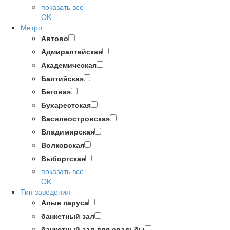
показать все
OK
Метро
Автово
Адмиралтейская
Академическая
Балтийская
Беговая
Бухарестская
Василеостровская
Владимирская
Волковская
Выборгская
показать все
OK
Тип заведения
Алые паруса
банкетный зал
банкетный зал для свадьбы