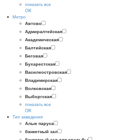
показать все
OK
Метро
Автово
Адмиралтейская
Академическая
Балтийская
Беговая
Бухарестская
Василеостровская
Владимирская
Волковская
Выборгская
показать все
OK
Тип заведения
Алые паруса
банкетный зал
банкетный зал для свадьбы