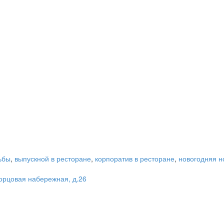
ьбы
,
выпускной в ресторане
,
корпоратив в ресторане
,
новогодняя н
орцовая набережная, д.26