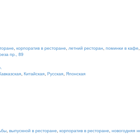
сторане
,
корпоратив в ресторане
,
летний ресторан
,
поминки в кафе
еза пр., 89
.
Кавказская
,
Китайская
,
Русская
,
Японская
ьбы
,
выпускной в ресторане
,
корпоратив в ресторане
,
новогодняя н