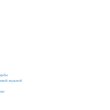
адьбы
живой музыкой
ран