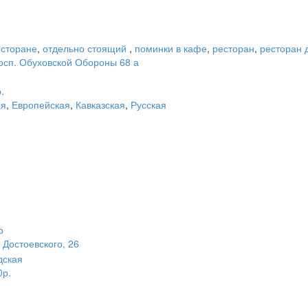
есторане
,
отдельно стоящий
,
поминки в кафе
,
ресторан
,
ресторан 
осп. Обуховской Обороны 68 а
.
ая
,
Европейская
,
Кавказская
,
Русская
о
 Достоевского, 26
дская
0р.