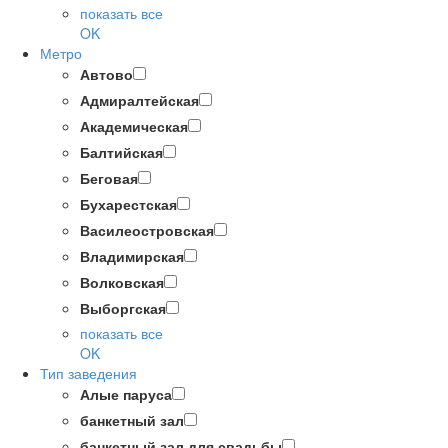
показать все
OK
Метро
Автово
Адмиралтейская
Академическая
Балтийская
Беговая
Бухарестская
Василеостровская
Владимирская
Волковская
Выборгская
показать все
OK
Тип заведения
Алые паруса
банкетный зал
банкетный зал для свадьбы