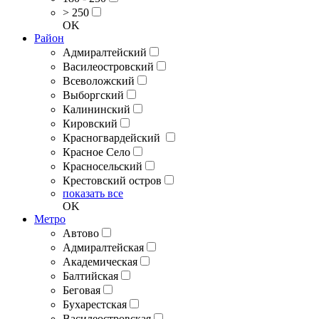
> 250
OK
Район
Адмиралтейский
Василеостровский
Всеволожский
Выборгский
Калининский
Кировский
Красногвардейский
Красное Село
Красносельский
Крестовский остров
показать все
OK
Метро
Автово
Адмиралтейская
Академическая
Балтийская
Беговая
Бухарестская
Василеостровская