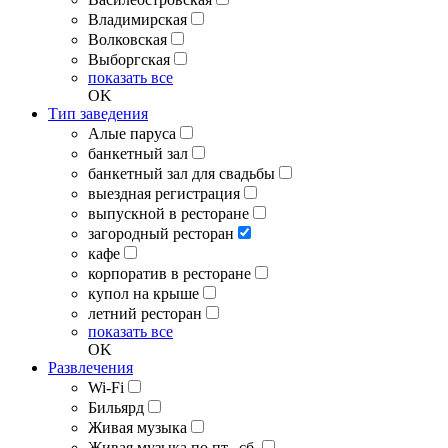
Владимирская
Волковская
Выборгская
показать все
OK
Тип заведения
Алые паруса
банкетный зал
банкетный зал для свадьбы
выездная регистрация
выпускной в ресторане
загородный ресторан
кафе
корпоратив в ресторане
купол на крыше
летний ресторан
показать все
OK
Развлечения
Wi-Fi
Бильярд
Живая музыка
Живая музыка по пт., сб.