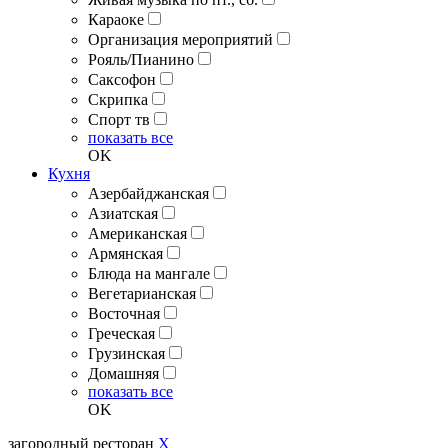
Караоке
Организация мероприятий
Рояль/Пианино
Саксофон
Скрипка
Спорт тв
показать все
OK
Кухня
Азербайджанская
Азиатская
Американская
Армянская
Блюда на мангале
Вегетарианская
Восточная
Греческая
Грузинская
Домашняя
показать все
OK
загородный ресторан
X